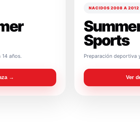
NACIDOS 2008 A 2012
mer
Summer
Sports
 14 años.
Preparación deportiva 
laza →
Ver d