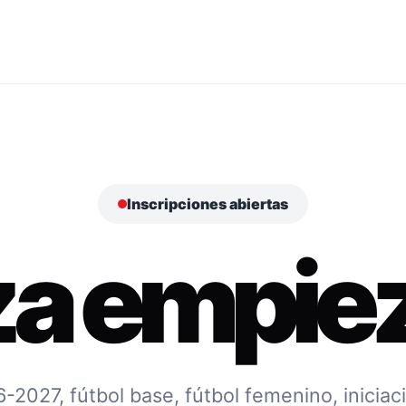
Inscripciones abiertas
za empiez
027, fútbol base, fútbol femenino, iniciac