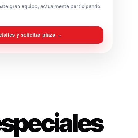
ste gran equipo, actualmente participando
etalles y solicitar plaza →
especiales