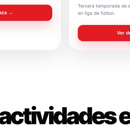
Tercera temporada de e
laza →
en liga de fútbol.
Ver d
actividades 