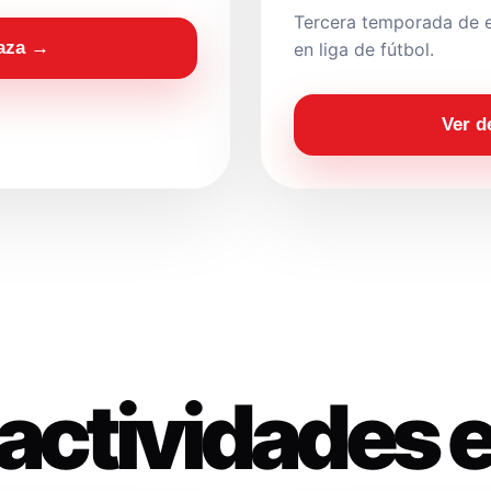
Tercera temporada de e
laza →
en liga de fútbol.
Ver d
actividades 