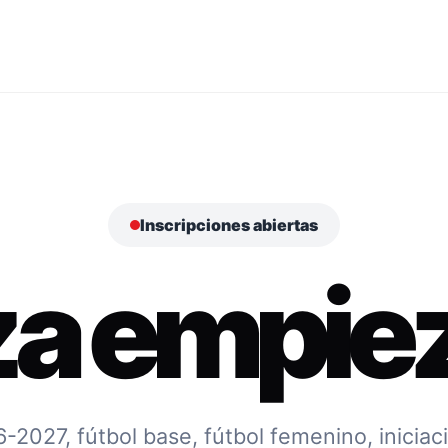
Inscripciones abiertas
za empiez
027, fútbol base, fútbol femenino, iniciac