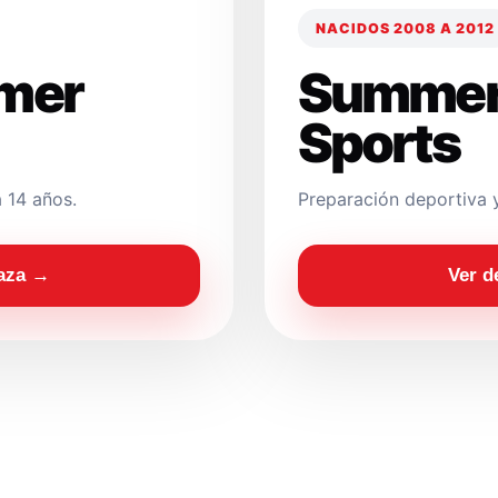
NACIDOS 2008 A 2012
mer
Summer
Sports
 14 años.
Preparación deportiva 
laza →
Ver d