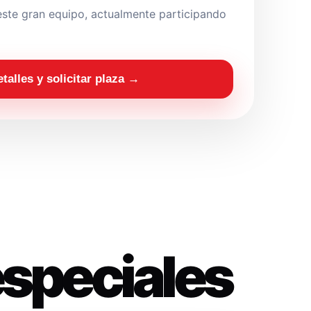
ste gran equipo, actualmente participando
etalles y solicitar plaza →
especiales