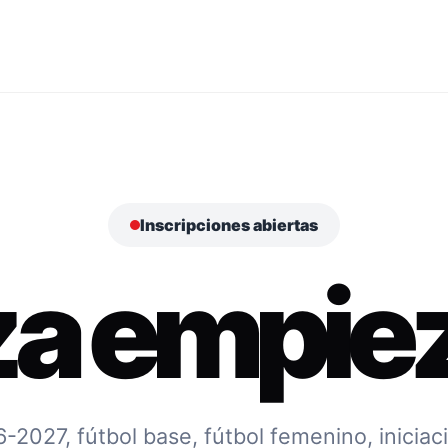
Inscripciones abiertas
za empiez
027, fútbol base, fútbol femenino, iniciac