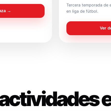
Tercera temporada de e
laza →
en liga de fútbol.
Ver d
actividades 