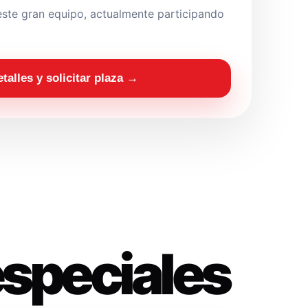
ste gran equipo, actualmente participando
etalles y solicitar plaza →
especiales