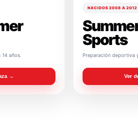
NACIDOS 2008 A 2012
mer
Summer
Sports
 14 años.
Preparación deportiva 
laza →
Ver d