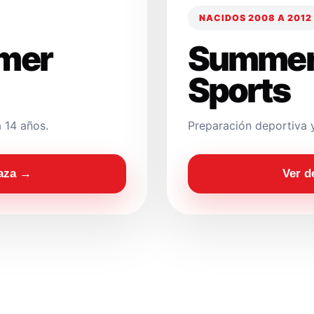
NACIDOS 2008 A 2012
mer
Summer
Sports
 14 años.
Preparación deportiva 
laza →
Ver d