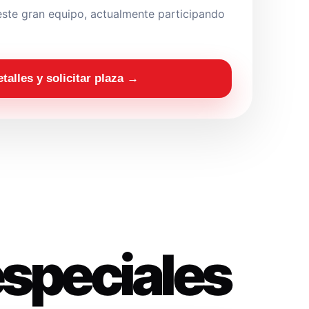
ste gran equipo, actualmente participando
etalles y solicitar plaza →
especiales