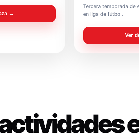
Tercera temporada de e
laza →
en liga de fútbol.
Ver d
actividades 