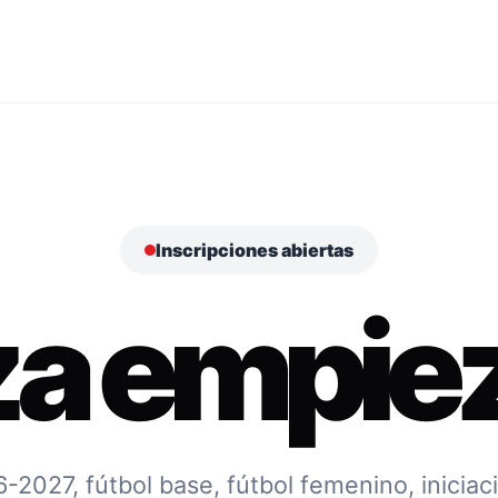
Inscripciones abiertas
za empiez
027, fútbol base, fútbol femenino, iniciac