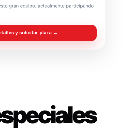
ste gran equipo, actualmente participando
etalles y solicitar plaza →
especiales