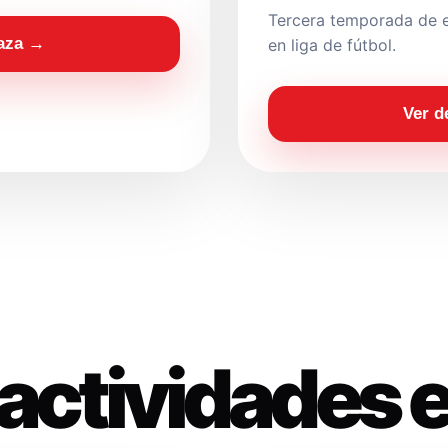
Tercera temporada de e
laza →
en liga de fútbol.
Ver d
actividades 