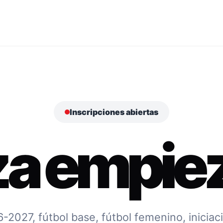
Inscripciones abiertas
za empiez
027, fútbol base, fútbol femenino, iniciac