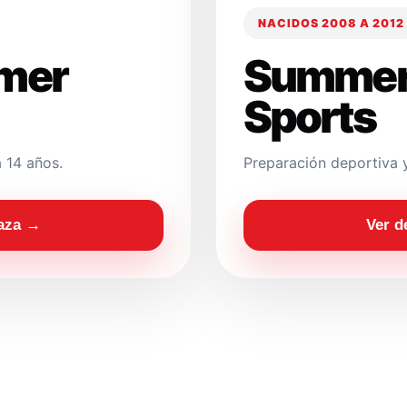
NACIDOS 2008 A 2012
mer
Summer
Sports
 14 años.
Preparación deportiva 
laza →
Ver d