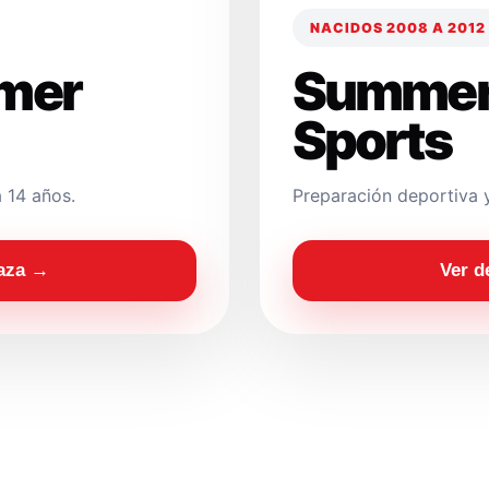
NACIDOS 2008 A 2012
mer
Summer
Sports
 14 años.
Preparación deportiva 
laza →
Ver d