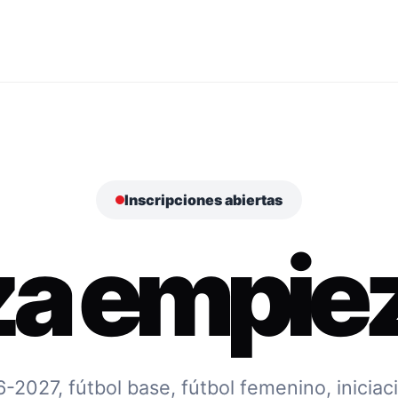
Inscripciones abiertas
za empiez
027, fútbol base, fútbol femenino, iniciac