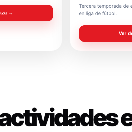
Tercera temporada de e
laza →
en liga de fútbol.
Ver d
actividades 