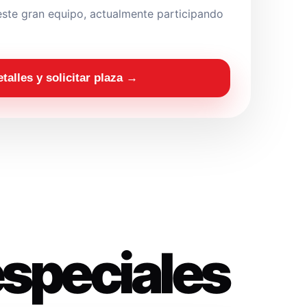
ste gran equipo, actualmente participando
etalles y solicitar plaza →
especiales