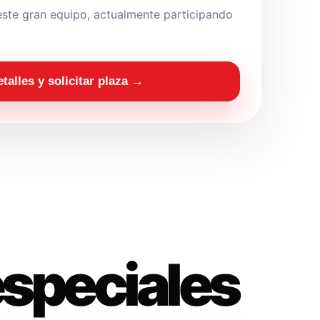
ste gran equipo, actualmente participando
etalles y solicitar plaza →
especiales