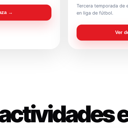
Tercera temporada de e
laza →
en liga de fútbol.
Ver d
actividades 