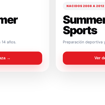
NACIDOS 2008 A 2012
mer
Summer
Sports
 14 años.
Preparación deportiva 
laza →
Ver d