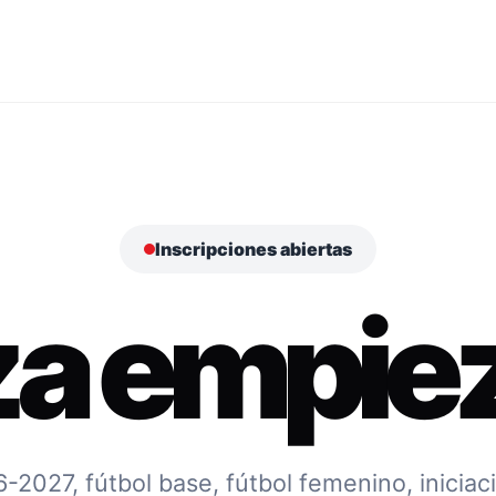
Inscripciones abiertas
za empiez
027, fútbol base, fútbol femenino, iniciac