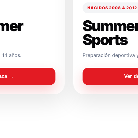
NACIDOS 2008 A 2012
mer
Summer
Sports
 14 años.
Preparación deportiva 
laza →
Ver d