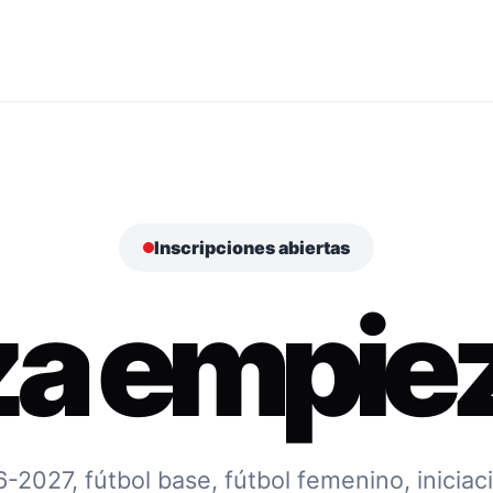
Inscripciones abiertas
za empiez
027, fútbol base, fútbol femenino, iniciac