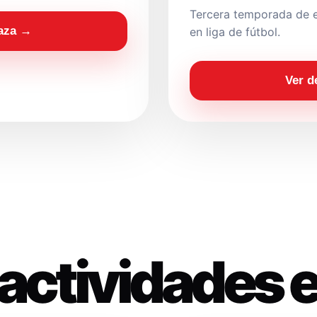
Tercera temporada de e
laza →
en liga de fútbol.
Ver d
actividades 