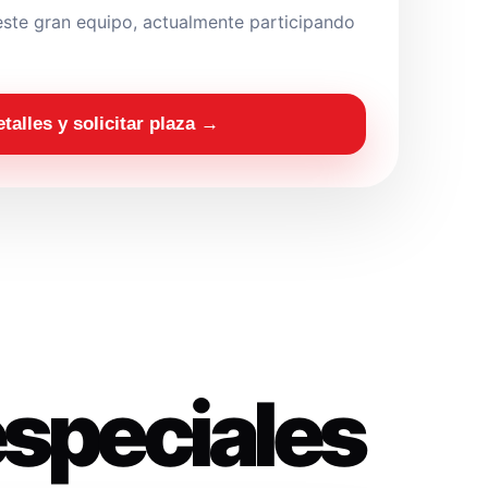
ste gran equipo, actualmente participando
etalles y solicitar plaza →
especiales