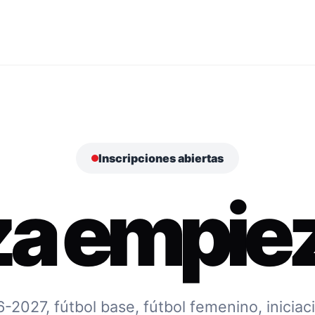
Inscripciones abiertas
za empiez
027, fútbol base, fútbol femenino, iniciac