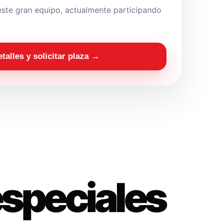
ste gran equipo, actualmente participando
etalles y solicitar plaza →
especiales