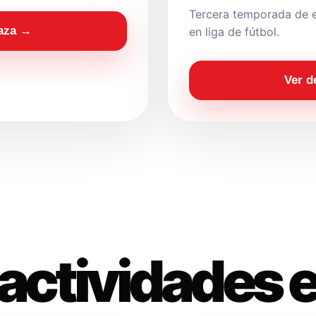
Tercera temporada de e
laza →
en liga de fútbol.
Ver d
actividades 