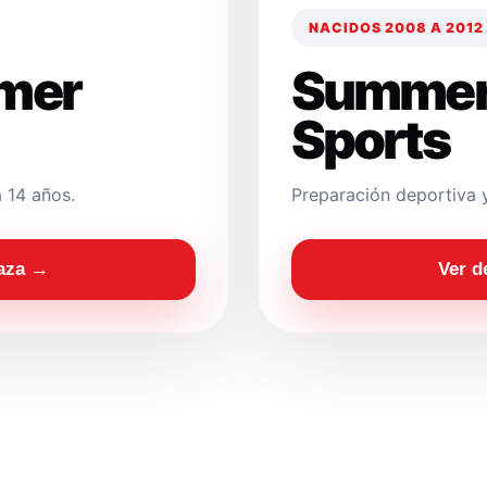
NACIDOS 2008 A 2012
mer
Summer
Sports
 14 años.
Preparación deportiva 
laza →
Ver d