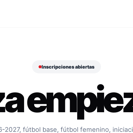
Inscripciones abiertas
za empiez
027, fútbol base, fútbol femenino, iniciac