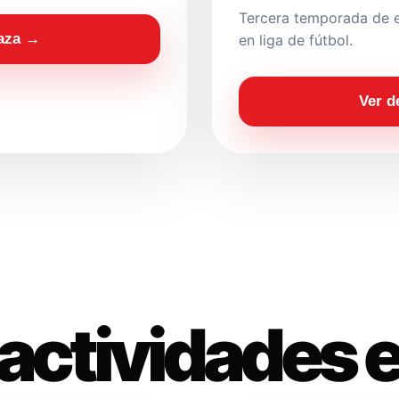
Tercera temporada de e
laza →
en liga de fútbol.
Ver d
actividades 