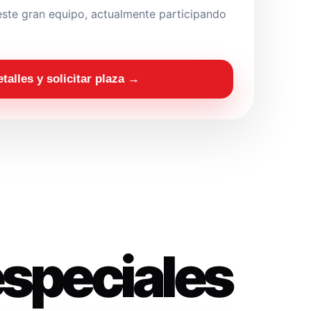
ste gran equipo, actualmente participando
etalles y solicitar plaza →
especiales