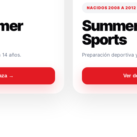
NACIDOS 2008 A 2012
mer
Summer
Sports
 14 años.
Preparación deportiva 
laza →
Ver d