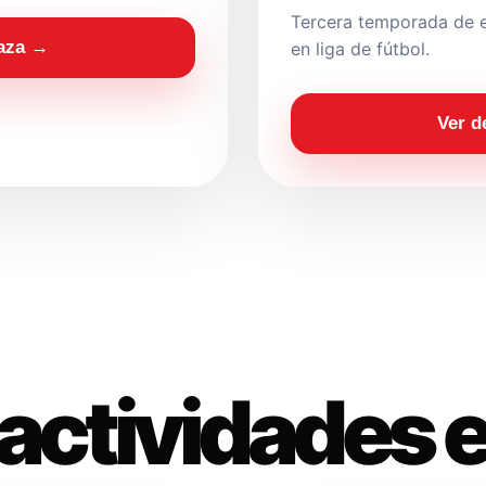
Tercera temporada de e
laza →
en liga de fútbol.
Ver d
actividades 