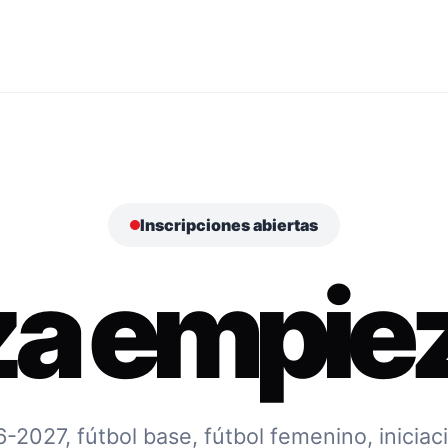
Inscripciones abiertas
za empiez
027, fútbol base, fútbol femenino, iniciac