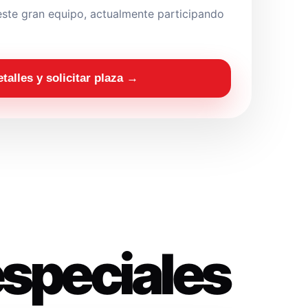
ste gran equipo, actualmente participando
etalles y solicitar plaza →
especiales