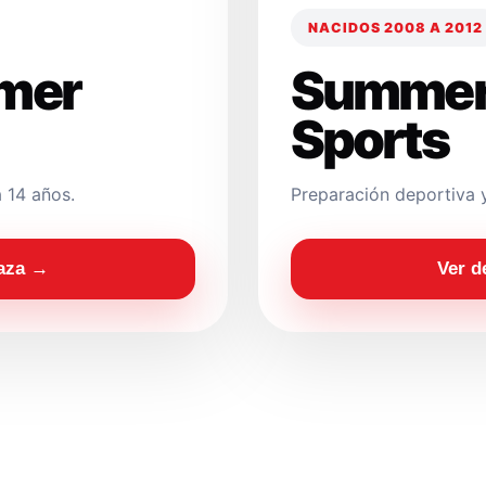
NACIDOS 2008 A 2012
mer
Summer
Sports
 14 años.
Preparación deportiva 
laza →
Ver d