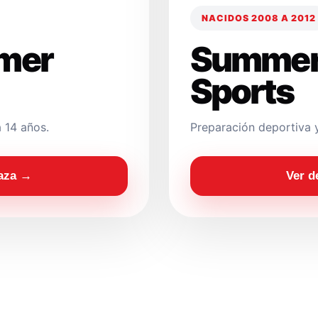
NACIDOS 2008 A 2012
mer
Summer
Sports
 14 años.
Preparación deportiva 
laza →
Ver d