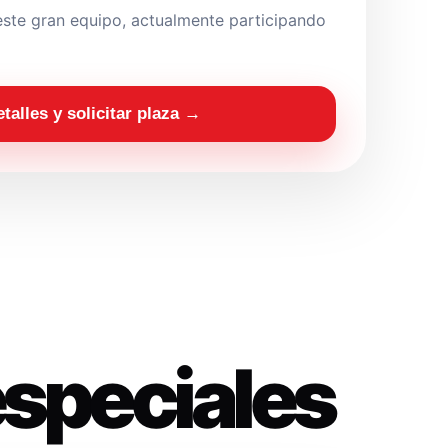
ste gran equipo, actualmente participando
etalles y solicitar plaza →
especiales