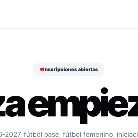
Inscripciones abiertas
za empiez
027, fútbol base, fútbol femenino, iniciac