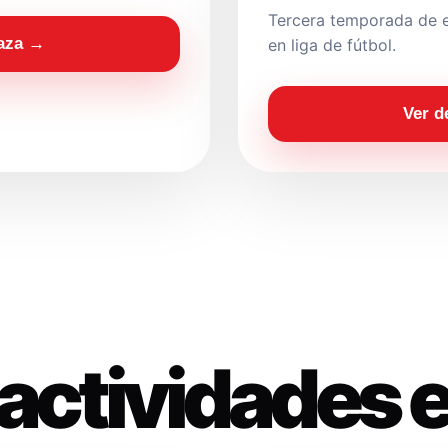
Tercera temporada de e
laza →
en liga de fútbol.
Ver d
actividades 