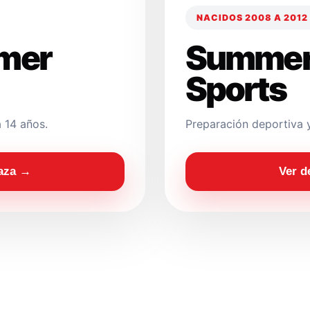
NACIDOS 2008 A 2012
mer
Summer
Sports
 14 años.
Preparación deportiva 
laza →
Ver d