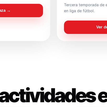
Tercera temporada de e
laza →
en liga de fútbol.
Ver d
actividades 