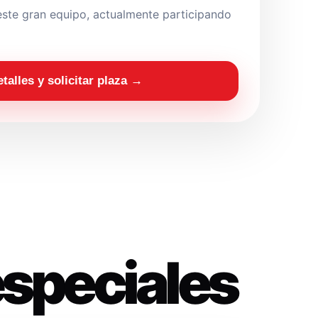
ste gran equipo, actualmente participando
etalles y solicitar plaza →
especiales