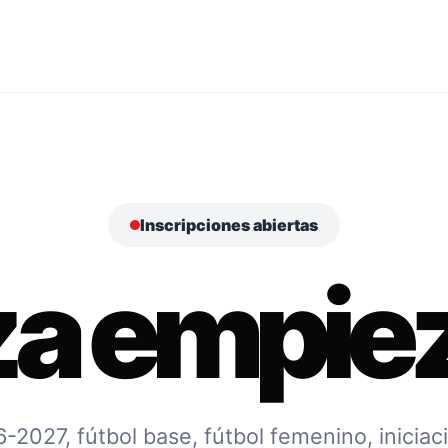
Inscripciones abiertas
za empiez
027, fútbol base, fútbol femenino, iniciac