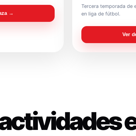
Tercera temporada de e
laza →
en liga de fútbol.
Ver d
actividades 