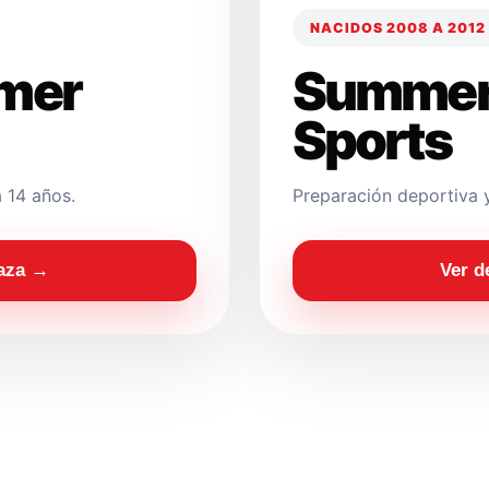
NACIDOS 2008 A 2012
mer
Summer
Sports
 14 años.
Preparación deportiva 
laza →
Ver d