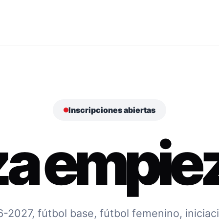
Inscripciones abiertas
za empiez
027, fútbol base, fútbol femenino, iniciac