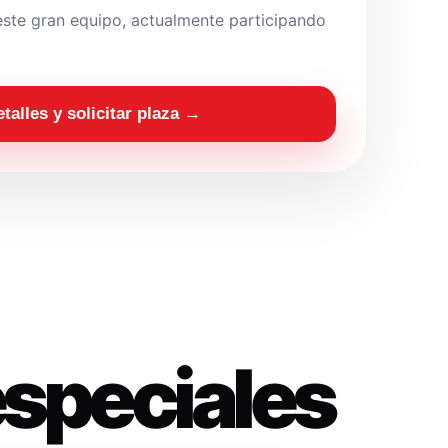
ste gran equipo, actualmente participando
etalles y solicitar plaza →
especiales