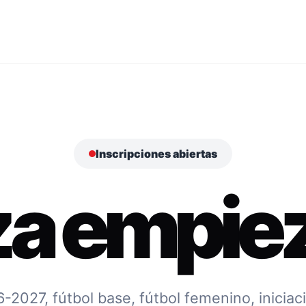
Inscripciones abiertas
za empiez
027, fútbol base, fútbol femenino, iniciac