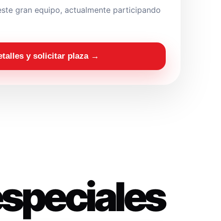
ste gran equipo, actualmente participando
etalles y solicitar plaza →
especiales