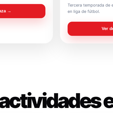
Tercera temporada de e
laza →
en liga de fútbol.
Ver d
actividades 