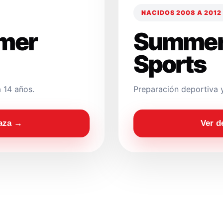
NACIDOS 2008 A 2012
mer
Summer
Sports
 14 años.
Preparación deportiva 
laza →
Ver d