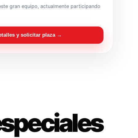
ste gran equipo, actualmente participando
etalles y solicitar plaza →
especiales