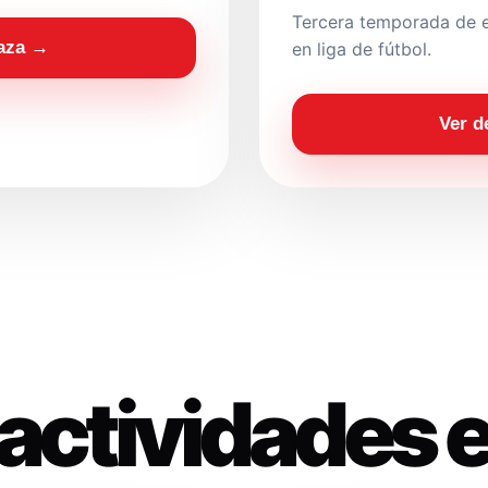
Tercera temporada de e
laza →
en liga de fútbol.
Ver d
actividades 