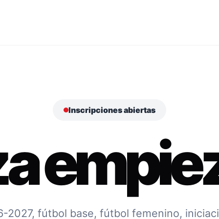
Inscripciones abiertas
za empiez
027, fútbol base, fútbol femenino, iniciac