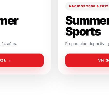
NACIDOS 2008 A 2012
mer
Summer
Sports
 14 años.
Preparación deportiva 
laza →
Ver d