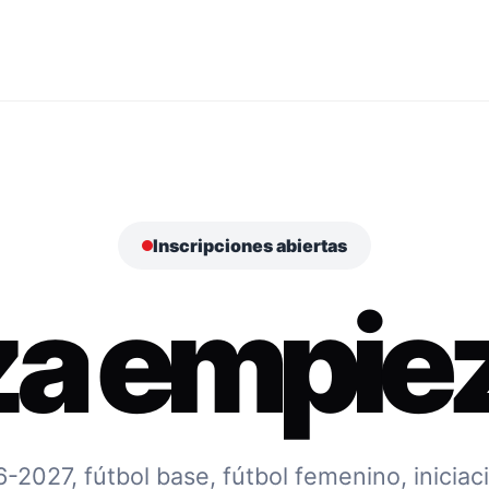
Inscripciones abiertas
za empiez
027, fútbol base, fútbol femenino, iniciac