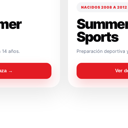
NACIDOS 2008 A 2012
mer
Summer
Sports
 14 años.
Preparación deportiva 
laza →
Ver d