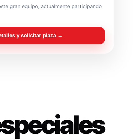
ste gran equipo, actualmente participando
etalles y solicitar plaza →
especiales