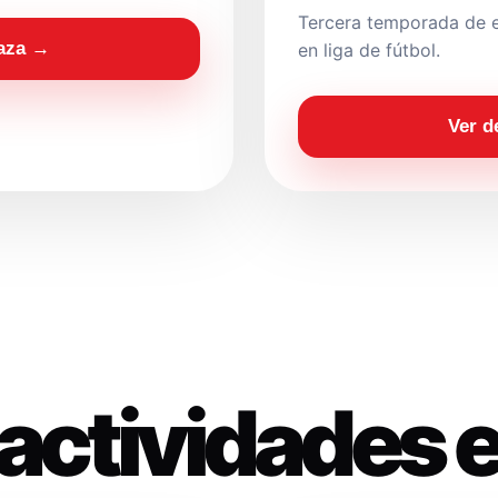
Tercera temporada de e
laza →
en liga de fútbol.
Ver d
actividades 