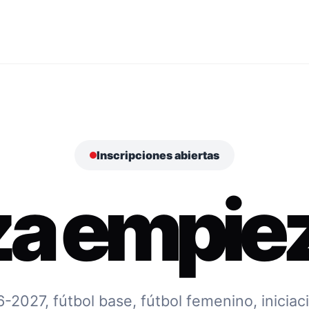
Inscripciones abiertas
za empiez
027, fútbol base, fútbol femenino, iniciac