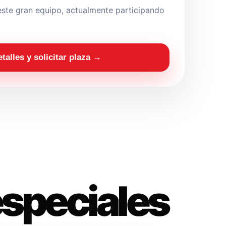
ste gran equipo, actualmente participando
etalles y solicitar plaza →
especiales