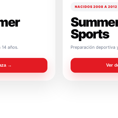
NACIDOS 2008 A 2012
mer
Summer
Sports
 14 años.
Preparación deportiva 
laza →
Ver d