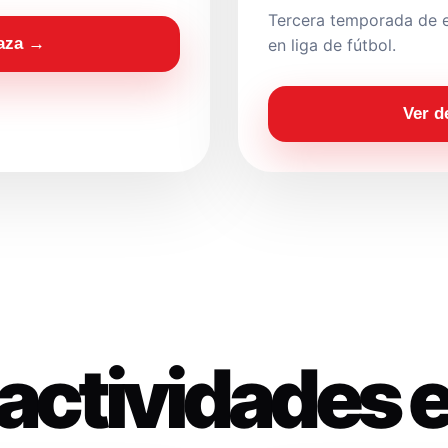
Tercera temporada de e
laza →
en liga de fútbol.
Ver d
actividades 