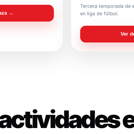
Tercera temporada de e
laza →
en liga de fútbol.
Ver d
actividades 