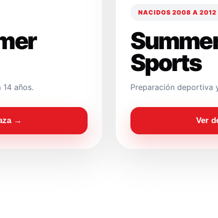
NACIDOS 2008 A 2012
mer
Summer
Sports
 14 años.
Preparación deportiva 
laza →
Ver d