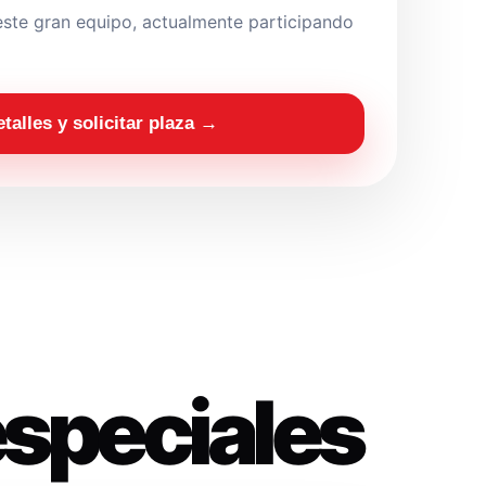
ste gran equipo, actualmente participando
etalles y solicitar plaza →
especiales