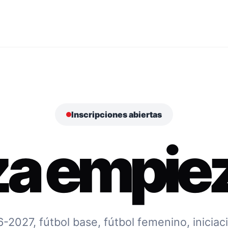
Inscripciones abiertas
za empiez
027, fútbol base, fútbol femenino, iniciac