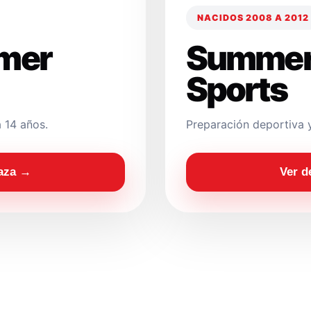
NACIDOS 2008 A 2012
mer
Summer
Sports
 14 años.
Preparación deportiva 
laza →
Ver d