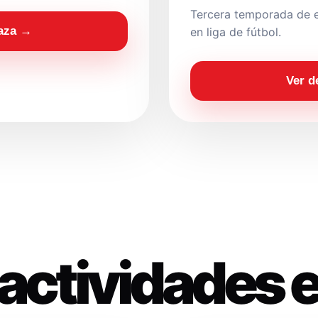
Tercera temporada de e
laza →
en liga de fútbol.
Ver d
actividades 