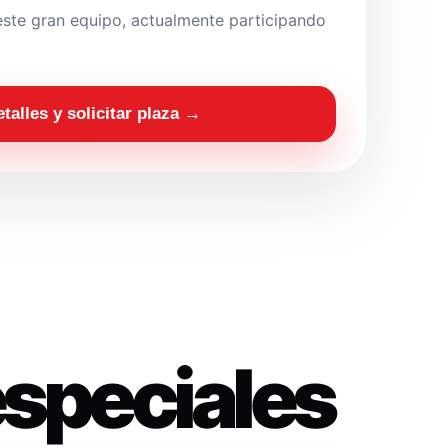
ste gran equipo, actualmente participando
etalles y solicitar plaza →
especiales