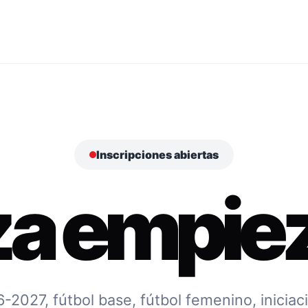
Inscripciones abiertas
za empiez
027, fútbol base, fútbol femenino, iniciac